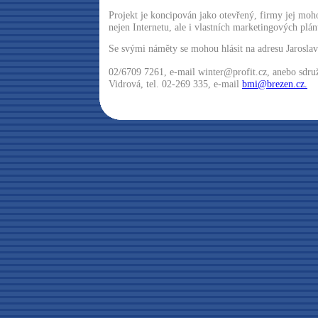
Projekt je koncipován jako otevřený, firmy jej moh
nejen Internetu, ale i vlastních marketingových plán
Se svými náměty se mohou hlásit na adresu Jaroslav 
02/6709 7261, e-mail winter@profit.cz, anebo sdru
Vidrová, tel. 02-269 335, e-mail
bmi@brezen.cz.