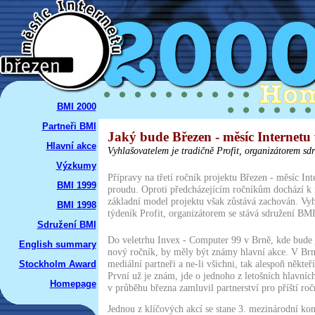
BMI 2000
Partneři BMI
Jaký bude Březen - měsíc Internetu
Hlavní akce
Vyhlašovatelem je tradičně Profit, organizátorem s
Výzkumy
Přípravy na třetí ročník projektu Březen - měsíc In
BMI 1999
proudu. Oproti předcházejícím ročníkům dochází 
základní model projektu však zůstává zachován. Vyh
BMI 1998
týdeník Profit, organizátorem se stává sdružení BMI
Sdružení BMI
Do veletrhu Invex - Computer 99 v Brně, kde bude j
English summary
nový ročník, by měly být známy hlavní akce. V Br
mediální partneři a ne-li všichni, tak alespoň někteř
Stockholm Award
První už je znám, jde o jednoho z letošních hlavních 
Homepage
v průběhu března zamluvil partnerství pro příští roč
Jednou z klíčových akcí se stane 3. mezinárodní kon