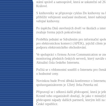
státní správě a samosprávě, která se uskuteční od 26
Králové.
S knihovníky se připravuje cyklus Do knihovny na I
přiblížit veřejnosti současné možnosti, které nabízej
veřejné knihovny.
Po úspěchu Dnů otevřených dveří ve školách a inte
zvažuje forma jejich pokračování.
Proběhla jednání se Sdružením pro informační spole
pro elektronickou komerci (APEK), jejichž cílem je 
podporu elektronického obchodování.
Ve spolupráci s firmou Acron Communication se zn
monitoring předních českých serverů, který naváže n
Aktuální čísla českého Internetu.
Počítá se s vědomostní soutěží o Internetu pro čtená
o hodnotné ceny.
Novinkou bude První dětská konference o Internetu,
spoluorganizátorem je 12letý Jirka Peterka ml.
Připravují se i některá další překvapení, která je je
Kromě toho organizátoři doufají, že jako v minulýc
překvapeni nápady dalších partnerů, kterým leží na 
České republice.