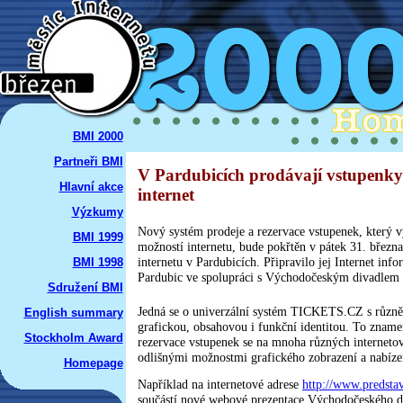
BMI 2000
Partneři BMI
V Pardubicích prodávají vstupenky
Hlavní akce
internet
Výzkumy
Nový systém prodeje a rezervace vstupenek, který 
BMI 1999
možností internetu, bude pokřtěn v pátek 31. březn
internetu v Pardubicích. Připravilo jej Internet in
BMI 1998
Pardubic ve spolupráci s Východočeským divadlem 
Sdružení BMI
Jedná se o univerzální systém TICKETS.CZ s různě
English summary
grafickou, obsahovou i funkční identitou. To zname
Stockholm Award
rezervace vstupenek se na mnoha různých internetov
odlišnými možnostmi grafického zobrazení a nabíze
Homepage
Například na internetové adrese
http://www.predstav
součástí nové webové prezentace Východočeského d