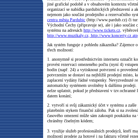
jiné grafické podobě a v obsahovém kontextu včetně
organizací se nabídka pardubických představení a akc
nejenom jako součást prodejního a rezervačního sy
centra města Pardubic
(http://www.pardub.cz) či tur
Východní Čechy (připravuje se), ale i jako součást 
systému na adresách
http://www.tickets.cz,
výběrově
http://www.muzikaly.cz,
http://www.koncerty.cz atp
Jak systém funguje z pohledu zákazníka? Zájemce 
třech možností:
1. anonymně si prostřednictvím internetu označit ko
provést rezervaci omezeného počtu (nyní 4) vstupe
hodin (např. 24) a vytisknout potvrzení o provedené
potvrzením se dostaví na nejbližší prodejní místo,
zaplacení vydány řádné vstupenky. Nevyzvednuté re
automaticky systémem uvolněny k dalšímu prodeji.
nelze uplatnit, pokud je představení v tzv.ochranné 
datem konání;
2. vytvoří si svůj zákaznický účet v systému a zašl
platebním stykem finanční zálohu. Pak si na zvolená
časového omezení může sám zakoupit poukázku na v
chráněny číselným kódem;
3. využije služeb profesionálních prodejců, kteří 
možností prodeje za hotové i na fakturu včetně reze