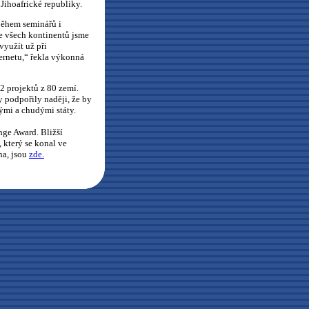
Jihoafrické republiky.
 během seminářů i
ze všech kontinentů jsme
využít už při
ernetu,“ řekla výkonná
2 projektů z 80 zemí.
 podpořily naději, že by
ými a chudými státy.
nge Award. Bližší
 který se konal ve
na, jsou
zde.