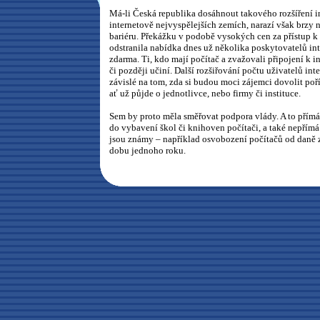
Má-li Česká republika dosáhnout takového rozšíření in
internetově nejvyspělejších zemích, narazí však brzy 
bariéru. Překážku v podobě vysokých cen za přístup k
odstranila nabídka dnes už několika poskytovatelů int
zdarma. Ti, kdo mají počítač a zvažovali připojení k in
či později učiní. Další rozšiřování počtu uživatelů in
závislé na tom, zda si budou moci zájemci dovolit poří
ať už půjde o jednotlivce, nebo firmy či instituce.
Sem by proto měla směřovat podpora vlády. A to přímá
do vybavení škol či knihoven počítači, a také nepřímá
jsou známy – například osvobození počítačů od daně 
dobu jednoho roku.