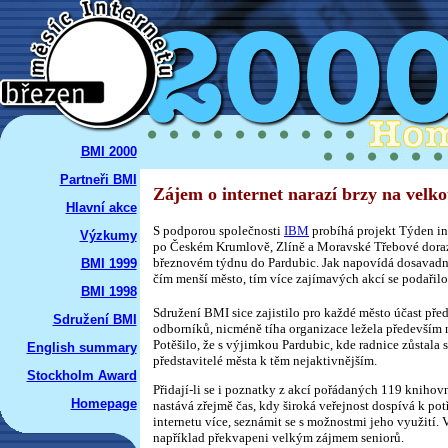
BMI 2000
Partneři BMI
Zájem o internet narazí brzy na velk
Hlavní akce
S podporou společnosti
IBM
probíhá projekt Týden int
Výzkumy
po Českém Krumlově, Zlíně a Moravské Třebové doraz
březnovém týdnu do Pardubic. Jak napovídá dosavadní 
BMI 1999
čím menší město, tím více zajímavých akcí se podařilo
BMI 1998
Sdružení BMI sice zajistilo pro každé město účast pře
Sdružení BMI
odborníků, nicméně tíha organizace ležela především 
Potěšilo, že s výjimkou Pardubic, kde radnice zůstala s
English summary
představitelé města k těm nejaktivnějším.
Stockholm Award
Přidají-li se i poznatky z akcí pořádaných 119 knihov
Homepage
nastává zřejmě čas, kdy široká veřejnost dospívá k pot
internetu více, seznámit se s možnostmi jeho využití. 
například překvapeni velkým zájmem seniorů.