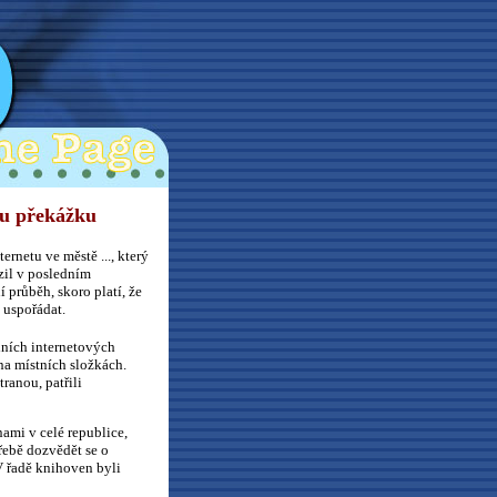
ou překážku
ernetu ve městě ..., který
il v posledním
průběh, skoro platí, že
 uspořádat.
dních internetových
na místních složkách.
tranou, patřili
nami v celé republice,
řebě dozvědět se o
V řadě knihoven byli