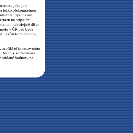
ternetu jako je v
na těžko překonatelnou
 internetu zpoloviny
ernetu na připojení
ternetu, tak zřejmě dříve
ternetu v ČR pak bude
dit kvůli tomu počítač,
, například investováním
. Recepty ze zahraničí
z přidané hodnoty na