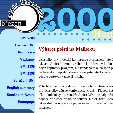
BMI 2000
Partneři BMI
Výherce poletí na Mallorcu
Hlavní akce
Účastníky první dětské konference o Internetu, kter
Výzkumy
názvem Junior Internet v sobotu 11. března v klubu
BMI 1999
nejen zajímavý program, ale každého také alespoň j
ne ledajaká, největší atrakcí bude jistě letecký záje
BMI 1998
věnuje cestovní kancelář Fischer.
Sdružení BMI
V těchto dnech vyhodnocují poroty tři soutěže, kter
English summary
pro účastníky dětské konference. První – Planeta In
třídní kolektivy, do soutěže Junior Web posílaly dět
Stockholm Award
nejvíce přihlášek přišlo do soutěže Junior Text, kter
Homepage
let se slohovou prací na jedno ze sedmi zadaných té
Internetu.