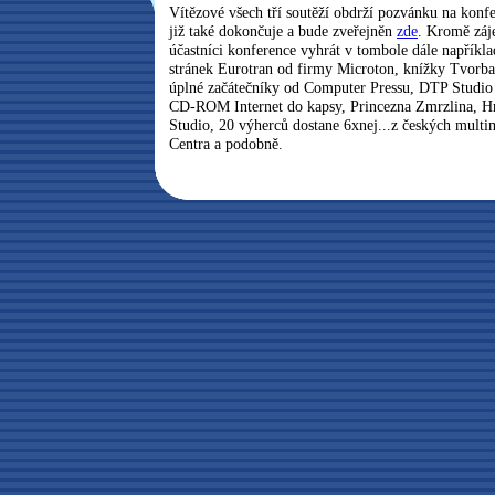
Vítězové všech tří soutěží obdrží pozvánku na konfe
již také dokončuje a bude zveřejněn
zde
. Kromě záj
účastníci konference vyhrát v tombole dále napřík
stránek Eurotran od firmy Microton, knížky Tvor
úplné začátečníky od Computer Pressu, DTP Studio 
CD-ROM Internet do kapsy, Princezna Zmrzlina, H
Studio, 20 výherců dostane 6xnej...z českých mul
Centra a podobně.