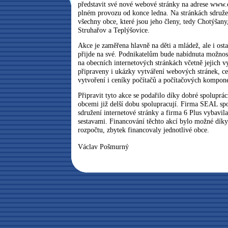
představit své nové webové stránky na adrese www.c
plném provozu od konce ledna. Na stránkách sdruže
všechny obce, které jsou jeho členy, tedy Chotýšany
Struhařov a Teplýšovice.
Akce je zaměřena hlavně na děti a mládež, ale i osta
přijde na své. Podnikatelům bude nabídnuta možnos
na obecních internetových stránkách včetně jejich 
připraveny i ukázky vytváření webových stránek, ce
vytvoření i ceníky počítačů a počítačových kompon
Připravit tyto akce se podařilo díky dobré spoluprác
obcemi již delší dobu spolupracují. Firma SEAL spol
sdružení internetové stránky a firma 6 Plus vybavi
sestavami. Financování těchto akcí bylo možné díky 
rozpočtu, zbytek financovaly jednotlivé obce.
Václav Pošmurný