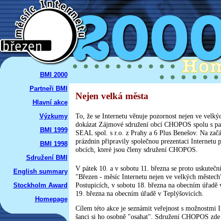
BMI 2000
Partneři BMI
Nejen velká města
Hlavní akce
To, že se Internetu věnuje pozornost nejen ve velký
Výzkumy
dokázat Zájmové sdružení obcí CHOPOS spolu s pa
BMI 1999
SEAL spol. s r.o. z Prahy a 6 Plus Benešov. Na začá
prázdnin připravily společnou prezentaci Internetu p
BMI 1998
obcích, které jsou členy sdružení CHOPOS.
Sdružení BMI
V pátek 10. a v sobotu 11. března se proto uskutečn
English summary
"Březen - měsíc Internetu nejen ve velkých městech
Postupicích, v sobotu 18. března na obecním úřadě 
Stockholm Award
19. března na obecním úřadě v Teplýšovicích.
Homepage
Cílem této akce je seznámit veřejnost s možnostmi I
šanci si ho osobně "osahat". Sdružení CHOPOS zde