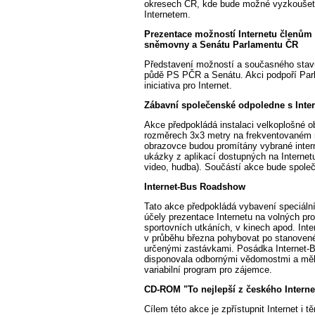
okresech ČR, kde bude možné vyzkoušet 
Internetem.
Prezentace možností Internetu členům
sněmovny a Senátu Parlamentu ČR
Představení možností a současného stavu
půdě PS PČR a Senátu. Akci podpoří Par
iniciativa pro Internet.
Zábavní společenské odpoledne s Inte
Akce předpokládá instalaci velkoplošné 
rozměrech 3x3 metry na frekventovaném 
obrazovce budou promítány vybrané inter
ukázky z aplikací dostupných na Internet
video, hudba). Součástí akce bude spole
Internet-Bus Roadshow
Tato akce předpokládá vybavení speciální
účely prezentace Internetu na volných pro
sportovních utkáních, v kinech apod. Int
v průběhu března pohybovat po stanoven
určenými zastávkami. Posádka Internet-
disponovala odbornými vědomostmi a měla
variabilní program pro zájemce.
CD-ROM "To nejlepší z českého Interne
Cílem této akce je zpřístupnit Internet i