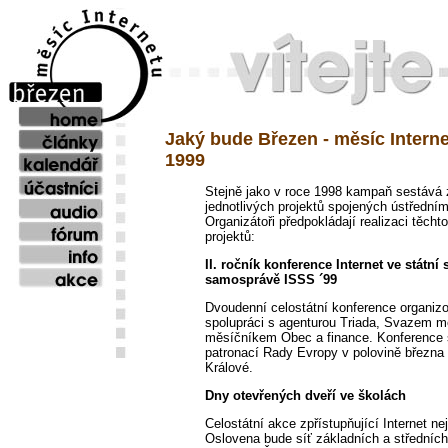
Jaký bude Březen - měsíc Interne
1999
Stejně jako v roce 1998 kampaň sestává 
jednotlivých projektů spojených ústřední
Organizátoři předpokládají realizaci těcht
projektů:
II. ročník konference Internet ve státní 
samosprávě ISSS ´99
Dvoudenní celostátní konference organiz
spolupráci s agenturou Triada, Svazem m
měsíčníkem Obec a finance. Konference 
patronací Rady Evropy v polovině března
Králové.
Dny otevřených dveří ve školách
Celostátní akce zpřístupňující Internet nej
Oslovena bude síť základních a středních