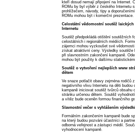
kteří dosud nemají připojení na Internet
ROMu by byl výběr z českého Internetu s
prohlížečem, návody, tipy a doporučeními
ROMu mohou být i komerční prezentace.
Celostátní vědomostní soutěž laických 
Internetu
Soutěž předpokládá otištění soutěžních f
celostátních i regionálních médiích. Form
zájemci mohou vyzkoušet své vědomosti 
získat atraktivní ceny. Výsledky soutěže
při slavnostním zakončení kampaně. Ode
mohou být použity k dalšímu statistické
Soutěž o vytvoření nejlepších www str
dětem
Ve snaze potlačit obavy zejména rodičů 
negativního vlivu Internetu na děti budou 
kampaně iniciovat soutěž tvůrců obsahu 
stránku určenou dětem. Soutěž vyhodnotí 
a vítěz bude oceněn formou finančního gr
Slavnostní večer s vyhlášením výsled
Formálním zakončením kampaně bude sp
na který budou pozváni účastníci a partneř
odborná veřejnost a zástupci médií. Souč
vyhodnocení kampaně.