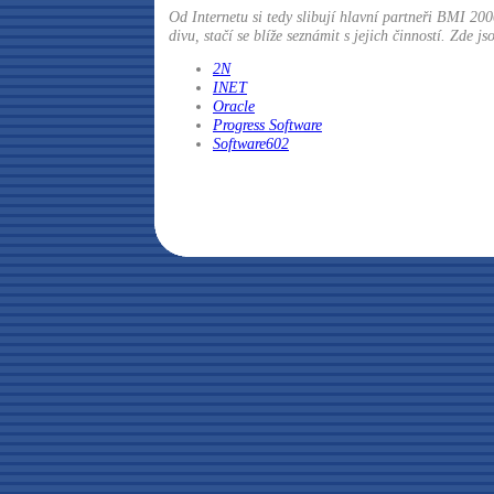
Od Internetu si tedy slibují hlavní partneři BMI 20
divu, stačí se blíže seznámit s jejich činností. Zde jso
2N
INET
Oracle
Progress Software
Software602