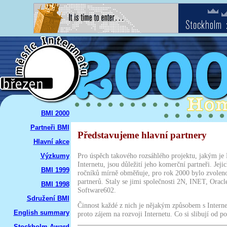
BMI 2000
Partneři BMI
Představujeme hlavní partnery
Hlavní akce
Pro úspěch takového rozsáhlého projektu, jakým je 
Výzkumy
Internetu, jsou důležití jeho komerční partneři. Jeji
BMI 1999
ročníků mírně obměňuje, pro rok 2000 bylo zvoleno
partnerů. Staly se jimi společnosti 2N, INET, Oracl
BMI 1998
Software602.
Sdružení BMI
Činnost každé z nich je nějakým způsobem s Intern
English summary
proto zájem na rozvoji Internetu. Co si slibují od
Stockholm Award