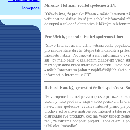
Miroslav Hofman, ředitel společnosti 2N:
Homepage
"Očekáváme, že projekt Březen - měsíc Internetu 
veřejnost na služby, které jim nabízí telefonování př
dostupná a zákonná alternativa k běžným telefonní
Petr Ulrich, generální ředitel společnosti Inet:
"Slovo Internet už zná valná většina české populace
pro mnohé stále skrytá. Stejně tak možnosti a příleži
Internetu nabízí. Propagovat a šířit informace o vý
sítí" by mělo patřit k základním činnostem všech sub
mezi významné hráče internetového trhu. Proto pov
- měsíc Internetu za jednu z nejdůležitějších akcí v 
informací o Internetu v ČR".
Richard Kaucký, generální ředitel společnosti S
"Považujeme Internet již za naprosto přirozenou sou
všechny naše produkty mají v sobě používání Inter
navíc, naše společnost využívá Internet přímo při po
prodává softwarové nástroje pro Internet a také pros
distribuuje své produkty, což má velký úspěch zej
rádi, že můžeme podpořit projekt, jehož cílem je p
ještě více "zabydlet".