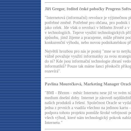
Jiří Gregor, ředitel české pobočky Progress Soft
"Internetová (informační) revoluce je výjimečnou pří
potřebné změně. Potřebné pro občana, pro podnik i
jako celek. Jde však o revoluci v běžném životě a v
v technologiích. Teprve využití technologických pří
způsobu, jímž žijeme a pracujeme, může přinést po
konkurenční výhodu, nebo novou podnikatelskou pří
Největší hrozbou pro nás je postoj "mne se to netý
vážně považuje využití informatiky za svou strategi
do ní? Kde jsou informační technologie zbraní vedo
informatiků? Pouze tak máme šanci přeskočit příkop,
rozevírá".
Pavlína Mourečková, Marketing Manager Oracle 
"BMI - Březen - měsíc Internetu nese již ve svém n
medium dnešní doby. Internet je zároveň nejdůleži
našich produktů a řešení. Společnost Oracle se vyda
jedna z prvních a vsadila všechno na jedinou kartu -
podpora tohoto projektu pomůže široké veřejnosti po
všech výhod, které nám technologický pokrok nabíz
Internetu."