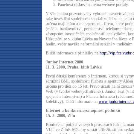
Panelová diskuse na téma webové portály.
V sále budou prezentovány vybrané internetové podn
také investiční společnosti specializující se na tento
určena majitelům a managementu firem, které podnik
(média, bankovnictví, poradenství, telekomunikace,
zástupcům investičních společností, analytikům, k
Uskuteční se v klubu Lávka na Novotného lávce v P
hodin, večer naváže neformální setkání v tradičním 
Bližší informace a přihlášky na
http://vip.fce.vutbr.
Junior Internet 2000
11. 3. 2000, Praha, klub Lávka
První dětská konference o Internetu, kterou si vymy
sdružení BMI, společnosti Planeta a agentury Aldea 
určena pro děti do 15 let. Právo účasti na ní získali
Web (v tvorbě webových stránek), Junior Text (v lit
spojené s Internetem) a Planeta Internetu (vědomostn
kolektivy). Další informace na
www.juniorinternet.
Internet a konkurenceschopnost podniků
15. 3. 2000, Zlín
Konferenci pořádá ve svých prostorách Fakulta m
VUT ve Zlíně. Měla by se stát příležitostí pro setká