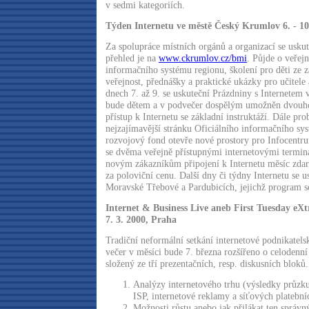
v sedmi kategoriích.
Týden Internetu ve městě Český Krumlov 6. - 10
Za spolupráce místních orgánů a organizací se uskut
přehled je na
www.ckrumlov.cz/bmi
. Půjde o veřej
informačního systému regionu, školení pro děti ze z
veřejnost, přednášky a praktické ukázky pro učitele 
dnech 7. až 9. se uskuteční Prázdniny s Internetem
bude dětem a v podvečer dospělým umožněn dvouh
přístup k Internetu se základní instruktáží. Dále pr
nejzajímavější stránku Oficiálního informačního s
rozvojový fond otevře nové prostory pro Infocentr
se dvěma veřejně přístupnými internetovými terminá
novým zákazníkům připojení k Internetu měsíc zda
za poloviční cenu. Další dny či týdny Internetu se u
Moravské Třebové a Pardubicích, jejichž program se
Internet & Business Live aneb First Tuesday eXt
7. 3. 2000, Praha
Tradiční neformální setkání internetové podnikatels
večer v měsíci bude 7. března rozšířeno o celodenn
složený ze tří prezentačních, resp. diskusních bloků.
Analýzy internetového trhu (výsledky průzk
ISP, internetové reklamy a síťových platebníc
Možnosti růstu anebo jak přilákat ten správný