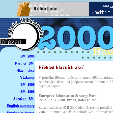
BMI 2000
Partneři BMI
Přehled hlavních akcí
Hlavní akce
V průběhu Března - měsíce Internetu 2000 se uskute
Výzkumy
zaměřených aktivit na podporu rozvoje Internetu. 
BMI 1999
nejdůležitějších.
BMI 1998
Enterprise Information Strategy Forum
Sdružení BMI
29. 2. - 2. 3. 2000, Praha, hotel Hilton
English summary
Zahajovací akce BMI 2000 jde o 3. ročník prestižn
využití Internetu a dalších pokročilých informační
Stockholm Award