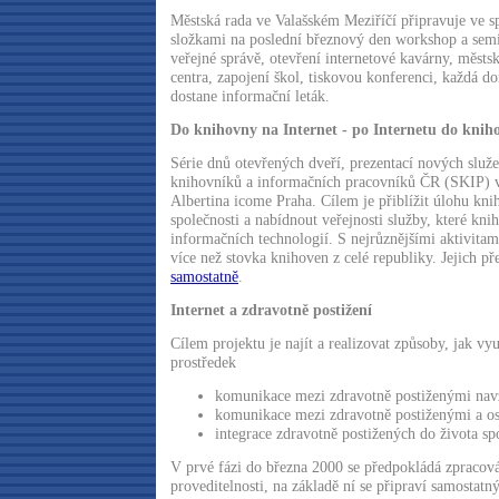
Městská rada ve Valašském Meziříčí připravuje ve sp
složkami na poslední březnový den workshop a semi
veřejné správě, otevření internetové kavárny, měst
centra, zapojení škol, tiskovou konferenci, každá d
dostane informační leták.
Do knihovny na Internet - po Internetu do knih
Série dnů otevřených dveří, prezentací nových služe
knihovníků a informačních pracovníků ČR (SKIP) v
Albertina icome Praha. Cílem je přiblížit úlohu kn
společnosti a nabídnout veřejnosti služby, které kni
informačních technologií. S nejrůznějšími aktivitami
více než stovka knihoven z celé republiky. Jejich p
samostatně
.
Internet a zdravotně postižení
Cílem projektu je najít a realizovat způsoby, jak vyu
prostředek
komunikace mezi zdravotně postiženými nav
komunikace mezi zdravotně postiženými a ost
integrace zdravotně postižených do života spo
V prvé fázi do března 2000 se předpokládá zpracová
proveditelnosti, na základě ní se připraví samostatný