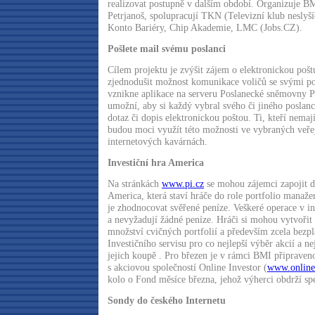
realizovat postupně v dalším období. Organizuje BM
Petrjanoš, spolupracují TKN (Televizní klub neslyš
Konto Bariéry, Chip Akademie, LMC (Jobs.CZ).
Pošlete mail svému poslanci
Cílem projektu je zvýšit zájem o elektronickou poštu
zjednodušit možnost komunikace voličů se svými po
vznikne aplikace na serveru Poslanecké sněmovny P
umožní, aby si každý vybral svého či jiného poslan
dotaz či dopis elektronickou poštou. Ti, kteří nemají
budou moci využít této možnosti ve vybraných veř
internetových kavárnách.
Investiční hra America
Na stránkách
www.pi.cz
se mohou zájemci zapojit do
America, která staví hráče do role portfolio manaž
je zhodnocovat svěřené peníze. Veškeré operace v inv
a nevyžadují žádné peníze. Hráči si mohou vytvořit 
množství cvičných portfolií a především zcela bezpl
Investičního servisu pro co nejlepší výběr akcií a n
jejich koupě . Pro březen je v rámci BMI připraven
s akciovou společností Online Investor (
www.onlinei
kolo o Fond měsíce března, jehož výherci obdrží spe
Sondy do českého Internetu