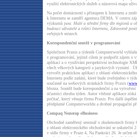
využití elektronických služeb a názorová mapa uživa
Na počet domácností s přístupem k Internetu a změn
k Internetu se zaměří agentura DEMA. V centru zájm
výzkumů jsou:
Malé a střední firmy dle regionů a ob
budoucí uživatelé a tvůrci Internetu, Zdravotně post
veřejných místech.
Korespondenční soutěž v programování
Společnost Praxis a týdeník Computerworld vyhlašu
v programování, jejímž cílem je podpořit zájem o v
aplikací a o využívání perspektivní technologie X
všech věkových kategorií a jazykových vyznání . Ú
vytvořit praktickou aplikaci z oblasti elektronické
Internetu podle zadání, které bude zveřejněno v t
současně na webových stránkách firmy Praxis (
www.
března. Soutěž bude korespondenční a na vytvoření 
účastníci zhruba týden. Autor vítězné aplikace získá
počítač, který věnuje firma Praxis. Pro další úspěšné
předplatné Computerworldu a drobné propagační př
Compaq Nonstop eBusiness
Obchodně zaměřený seminář o zkušenostech firm
z oblasti elektronického obchodování se uskuteční 2
v sídle firmy v Praze 4, Na Pankráci 26. Je určen 