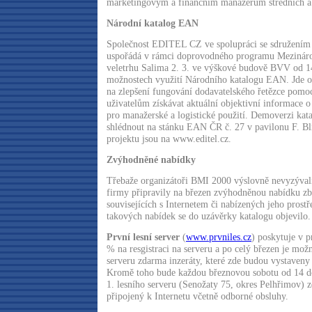
marketingovým a finančním manažerům středních a 
Národní katalog EAN
Společnost EDITEL CZ ve spolupráci se sdružením
uspořádá v rámci doprovodného programu Mezinár
veletrhu Salima 2. 3. ve výškové budově BVV od 1
možnostech využití Národního katalogu EAN. Jde o
na zlepšení fungování dodavatelského řetězce pomo
uživatelům získávat aktuální objektivní informace o
pro manažerské a logistické použití. Demoverzi ka
shlédnout na stánku EAN ČR č. 27 v pavilonu F. Bl
projektu jsou na www.editel.cz.
Zvýhodněné nabídky
Třebaže organizátoři BMI 2000 výslovně nevyzývali
firmy připravily na březen zvýhodněnou nabídku zb
souvisejících s Internetem či nabízených jeho prost
takových nabídek se do uzávěrky katalogu objevilo.
První lesní server
(
www.prvniles.cz
) poskytuje v 
% na resgistraci na serveru a po celý březen je mož
serveru zdarma inzeráty, které zde budou vystaveny
Kromě toho bude každou březnovou sobotu od 14 do
1. lesního serveru (Senožaty 75, okres Pelhřimov) 
připojený k Internetu včetně odborné obsluhy.