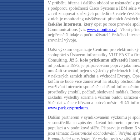
V průběhu března i dalšího období se uskuteční z p
s podporou společností Cisco Systems a IBM série 
za cíl zmapovat z různých pohledů uživatele českéh
z nich je monitoring návštěvnosti předních českých
českého Internetu
, který opět po roce provede spo
Communications (viz
www.monitor.cz
). Vloni přin
nejpřesnější údaje o počtu uživatelů českého Intern
srovnání vývoje.
Další výzkum organizuje Centrum pro elektronick
spolupráci s Ústavem informatiky VUT FAST a fir
Consulting. Již
5. kolo průzkumu uživatelů
Intern
od podzimu 1996, je připravováno poprvé jako mez
umožnit srovnání nejen s výsledky předchozích kol, 
v některých zemích střední a východní Evropy. Opr
kolům se bude více zaměřovat na otázky obchodního 
využívání Internetu společně s dalšími informační
prostředky (mobil, počítač, sledovaná média). Res
základní výsledky zdarma a všichni budou zařazeni 
Sběr dat začne v březnu a potrvá měsíc. Bližší info
www.park.cz/pruzkum
.
Dalším partnerem v syndikovaném výzkumu je spo
se soustředila na způsoby užívání Internetu a prefer
populaci a v podnikové sféře. Připravuje celkem 6
jsou témata:
Elektronické obchodování, Veřejná sprá
Komunikační prostředky.
Ve výzkumech se zjišťují r