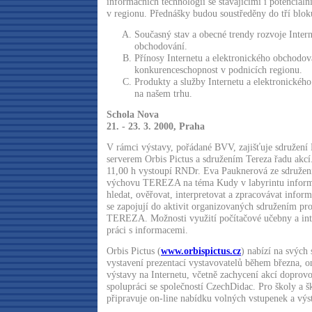
informačních technologií se stávajícími i potenciáln
v regionu. Přednášky budou soustředěny do tří blok
Současný stav a obecné trendy rozvoje Intern
obchodování.
Přínosy Internetu a elektronického obchodov
konkurenceschopnost v podnicích regionu.
Produkty a služby Internetu a elektronickéh
na našem trhu.
Schola Nova
21. - 23. 3. 2000, Praha
V rámci výstavy, pořádané BVV, zajišťuje sdružení 
serverem Orbis Pictus a sdružením Tereza řadu akcí.
11,00 h vystoupí RNDr. Eva Pauknerová ze sdružen
výchovu TEREZA na téma Kudy v labyrintu informac
hledat, ověřovat, interpretovat a zpracovávat informa
se zapojují do aktivit organizovaných sdružením p
TEREZA. Možnosti využití počítačové učebny a int
práci s informacemi.
Orbis Pictus (
www.orbispictus.cz
) nabízí na svých
vystavení prezentací vystavovatelů během března, on
výstavy na Internetu, včetně zachycení akcí dopro
spolupráci se společností CzechDidac. Pro školy a š
připravuje on-line nabídku volných vstupenek a výs