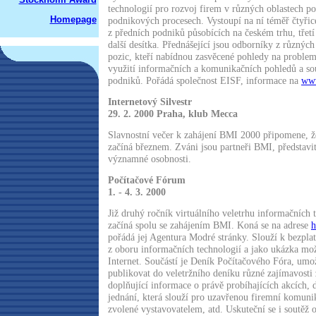
technologií pro rozvoj firem v různých oblastech p
Homepage
podnikových procesech. Vystoupí na ní téměř čtyřice
z předních podniků působících na českém trhu, třetí
další desítka. Přednášející jsou odborníky z různých
pozic, kteří nabídnou zasvěcené pohledy na problem
využití informačních a komunikačních pohledů a so
podniků. Pořádá společnost EISF, informace na
www
Internetový Silvestr
29. 2. 2000 Praha, klub Mecca
Slavnostní večer k zahájení BMI 2000 připomene, že
začíná březnem. Zváni jsou partneři BMI, představit
významné osobnosti.
Počítačové Fórum
1. - 4. 3. 2000
Již druhý ročník virtuálního veletrhu informačních t
začíná spolu se zahájením BMI. Koná se na adrese
h
pořádá jej Agentura Modré stránky. Slouží k bezplat
z oboru informačních technologií a jako ukázka mož
Internet. Součástí je Deník Počítačového Fóra, umo
publikovat do veletržního deníku různé zajímavosti z
doplňující informace o právě probíhajících akcích, 
jednání, která slouží pro uzavřenou firemní komuni
zvolené vystavovatelem, atd. Uskuteční se i soutěž 