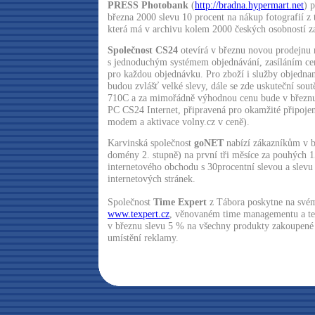
PRESS Photobank
(
http://bradna.hypermart.net
) 
března 2000 slevu 10 procent na nákup fotografií z 
která má v archivu kolem 2000 českých osobností za
Společnost CS24
otevírá v březnu novou prodejnu
s jednoduchým systémem objednávání, zasíláním ce
pro každou objednávku. Pro zboží i služby objedn
budou zvlášť velké slevy, dále se zde uskuteční sou
710C a za mimořádně výhodnou cenu bude v březnu
PC CS24 Internet, připravená pro okamžité připojení
modem a aktivace volny.cz v ceně).
Karvinská společnost
goNET
nabízí zákazníkům v b
domény 2. stupně) na první tři měsíce za pouhých 
internetového obchodu s 30procentní slevou a slevu
internetových stránek.
Společnost
Time Expert
z Tábora poskytne na svém
www.texpert.cz
, věnovaném time managementu a te
v březnu slevu 5 % na všechny produkty zakoupené
umístění reklamy.