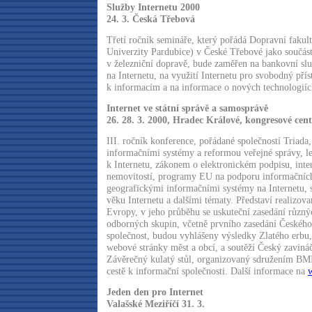
Služby Internetu 2000
24. 3. Česká Třebová
Třetí ročník semináře, který pořádá Dopravní fakult
Univerzity Pardubice) v České Třebové jako součás
v železniční dopravě, bude zaměřen na bankovní sl
na Internetu, na využití Internetu pro svobodný pří
k informacím a na informace o nových technologiíc
Internet ve státní správě a samosprávě
26. 28. 3. 2000, Hradec Králové, kongresové cen
III. ročník konference, pořádané společností Triada
informačními systémy a reformou veřejné správy, le
k Internetu, zákonem o elektronickém podpisu, inter
nemovitostí, programy EU na podporu informačních
geografickými informačními systémy na Internetu, s
věku Internetu a dalšími tématy. Představí realizov
Evropy, v jeho průběhu se uskuteční zasedání různý
odborných skupin, včetně prvního zasedání Českého
společnost, budou vyhlášeny výsledky Zlatého erbu, 
webové stránky měst a obcí, a soutěží Český zaviná
Závěrečný kulatý stůl, organizovaný sdružením BM
cestě k informační společnosti. Další informace na
Jeden den pro Internet
Valašské Meziříčí 31. 3.