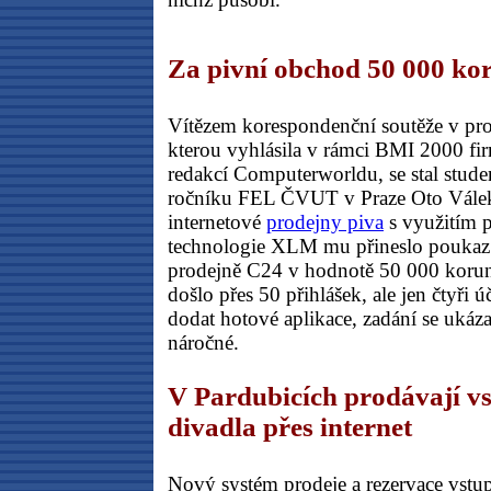
Za pivní obchod 50 000 ko
Vítězem korespondenční soutěže v pr
kterou vyhlásila v rámci BMI 2000 fir
redakcí Computerworldu, se stal stud
ročníku FEL ČVUT v Praze Oto Válek
internetové
prodejny piva
s využitím p
technologie XLM mu přineslo poukaz
prodejně C24 v hodnotě 50 000 korun
došlo přes 50 přihlášek, ale jen čtyři úč
dodat hotové aplikace, zadání se ukáza
náročné.
V Pardubicích prodávají v
divadla přes internet
Nový systém prodeje a rezervace vstu