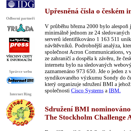
Upřesněná čísla o českém i
Odborní partneři
V průběhu března 2000 bylo alespoň 
minimálně jednom ze 24 sledovaných 
serverů identifikováno 1 163 511 unik
návštěvníků. Podrobnější analýza, kte
společnost Acron Communications, vyl
ze zahraničí a dospěla k závěru, že če
internetu bylo na sledovaných webový
zaznamenáno 973 650. Jde o jeden z 
Správce webu
syndikovaného výzkumu Sondy do čes
který organizuje sdružení BMI a jehož
společnosti
Cisco Systems
a
IBM.
Internet Ring
Sdružení BMI nominováno 
The Stockholm Challenge 