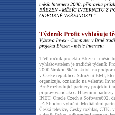
měsíc Internetu 2000, připravila p
BŘEZEN - MĚSÍC INTERNETU Z 
ODBORNÉ VEŘEJNOSTI ".
Týdeník Profit vyhlašuje tř
Výstava Invex - Computer v Brně tradi
projektu Březen - měsíc Internetu
Třetí ročník projektu Březen - měsíc In
vyhlašovatelem je tradičně týdeník Prof
2000 širokou škálu aktivit na podporu
v České republice. Sdružení BMI, kter
organizuje, oznámilo na veletrhu Inv
Brně rozhodující partnery projektu i ne
připravované akce. Hlavními partnery 
INET, Oracle Czech a Software602, dal
ještě budou vybráni. Mediálními partne
Česká televize, Český rozhlas, ČTK, 
a deník Právo, odbornými partnery js