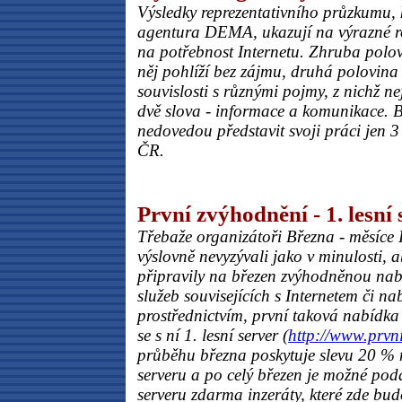
Výsledky reprezentativního průzkumu, 
agentura DEMA, ukazují na výrazné r
na potřebnost Internetu. Zhruba pol
něj pohlíží bez zájmu, druhá polovina 
souvislosti s různými pojmy, z nichž ne
dvě slova - informace a komunikace. Be
nedovedou představit svoji práci jen 
ČR.
První zvýhodnění - 1. lesní 
Třebaže organizátoři Března - měsíce 
výslovně nevyzývali jako v minulosti, a
připravily na březen zvýhodněnou nab
služeb souvisejících s Internetem či na
prostřednictvím, první taková nabídka 
se s ní 1. lesní server (
http://www.prvni
průběhu března poskytuje slevu 20 % n
serveru a po celý březen je možné pod
serveru zdarma inzeráty, které zde bu