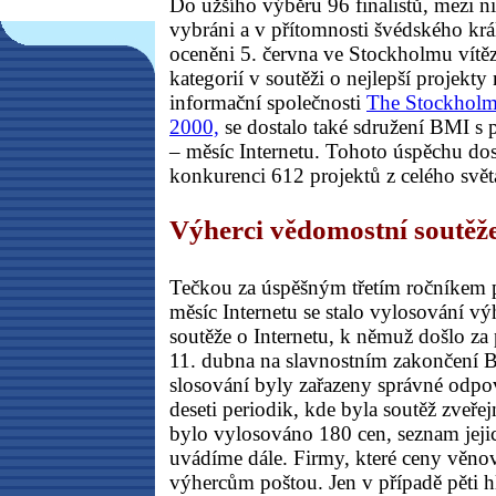
Do užšího výběru 96 finalistů, mezi 
vybráni a v přítomnosti švédského krá
oceněni 5. června ve Stockholmu vítě
kategorií v soutěži o nejlepší projekt
informační společnosti
The Stockholm
2000,
se dostalo také sdružení BMI s 
– měsíc Internetu. Tohoto úspěchu do
konkurenci 612 projektů z celého svět
Výherci vědomostní soutěže
Tečkou za úspěšným třetím ročníkem 
měsíc Internetu se stalo vylosování v
soutěže o Internetu, k němuž došlo za 
11. dubna na slavnostním zakončení
slosování byly zařazeny správné odpo
deseti periodik, kde byla soutěž zveř
bylo vylosováno 180 cen, seznam jeji
uvádíme dále. Firmy, které ceny věnov
výhercům poštou. Jen v případě pěti 