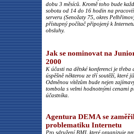
dobu 3 měsíců. Kromě toho bude kaž
sobotu od 14 do 16 hodin na pracovišt
serveru (Senožaty 75, okres Pelhřimo
přístupný počítač připojený k Interne
obsluhy.
Jak se nominovat na Junior
2000
K účasti na dětské konferenci je třeba
úspěšně některou ze tří soutěží, které ji
Odměnou vítězům bude nejen zajímavý
tombola s velmi hodnotnými cenami p
účastníka.
Agentura DEMA se zaměřil
problematiku Internetu
Pro sdružení BMI, které organizuje pro