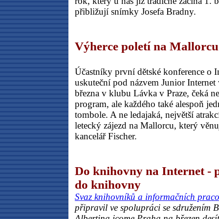
rok, který u nás již tradičně začíná 1.
přibližují snímky Josefa Bradny.
Výherce poletí na Mallorcu
Účastníky první dětské konference o In
uskuteční pod názvem Junior Internet 
března v klubu Lávka v Praze, čeká n
program, ale každého také alespoň jed
tombole. A ne ledajaká, největší atrakcí
letecký zájezd na Mallorcu, který věnu
kancelář Fischer.
Do knihovny na Internet - 
do knihovny
Svaz knihovníků a informačních prac
připravil ve spolupráci se sdružením 
Albertina icome Praha na březen desí