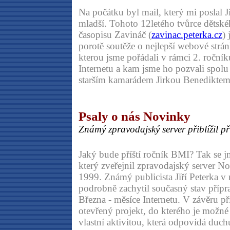
Na počátku byl mail, který mi poslal J
mladší. Tohoto 12letého tvůrce dětské
časopisu Zavináč (
zavinac.peterka.cz
)
porotě soutěže o nejlepší webové strá
kterou jsme pořádali v rámci 2. roční
Internetu a kam jsme ho pozvali spolu 
starším kamarádem Jirkou Benediktem
Psaly o nás Novinky
Známý zpravodajský server přiblížil 
Jaký bude příští ročník BMI? Tak se j
který zveřejnil zpravodajský server No
1999. Známý publicista Jiří Peterka 
podrobně zachytil současný stav přípr
Března - měsíce Internetu. V závěru př
otevřený projekt, do kterého je možné s
vlastní aktivitou, která odpovídá duch