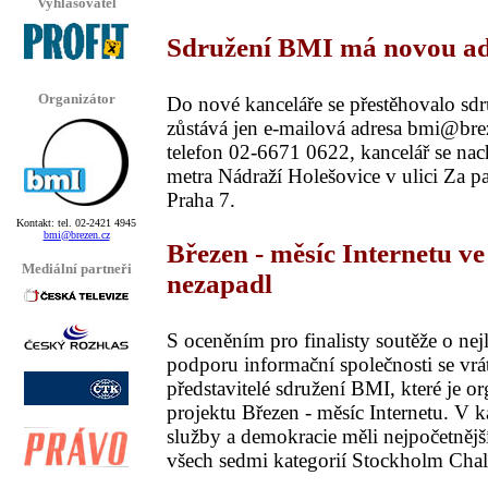
Vyhlašovatel
Sdružení BMI má novou a
Organizátor
Do nové kanceláře se přestěhovalo sd
zůstává jen e-mailová adresa bmi@bre
telefon 02-6671 0622, kancelář se nach
metra Nádraží Holešovice v ulici Za p
Praha 7.
Kontakt: tel. 02-2421 4945
bmi@brezen.cz
Březen - měsíc Internetu v
Mediální partneři
nezapadl
S oceněním pro finalisty soutěže o nej
podporu informační společnosti se vrá
představitelé sdružení BMI, které je o
projektu Březen - měsíc Internetu. V k
služby a demokracie měli nejpočetnějš
všech sedmi kategorií Stockholm Cha