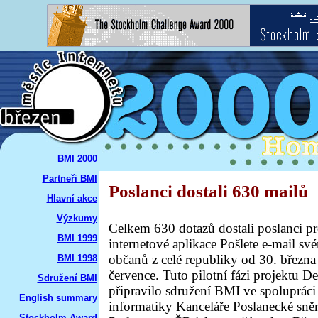
BMI 2000
Partneři BMI
Poslanci dostali 630 mailů
Hlavní akce
Výzkumy
Celkem 630 dotazů dostali poslanci pr
BMI 1999
internetové aplikace Pošlete e-mail sv
občanů z celé republiky od 30. březn
BMI 1998
července. Tuto pilotní fázi projektu D
Sdružení BMI
připravilo sdružení BMI ve spoluprác
English summary
informatiky Kanceláře Poslanecké sn
Stockholm Award