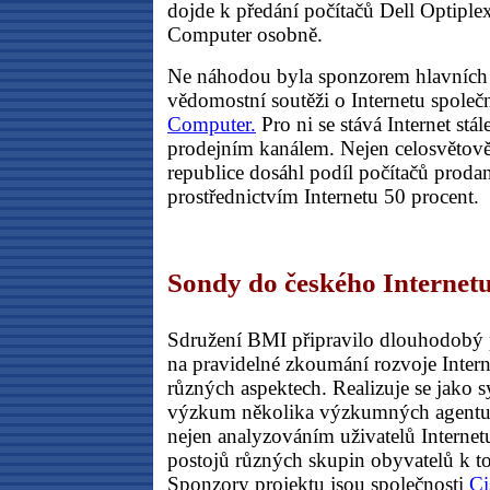
dojde k předání počítačů Dell Optiple
Computer osobně.
Ne náhodou byla sponzorem hlavních
vědomostní soutěži o Internetu společ
Computer.
Pro ni se stává Internet stál
prodejním kanálem. Nejen celosvětově,
republice dosáhl podíl počítačů proda
prostřednictvím Internetu 50 procent.
Sondy do českého Internet
Sdružení BMI připravilo dlouhodobý 
na pravidelné zkoumání rozvoje Inter
různých aspektech. Realizuje se jako
výzkum několika výzkumných agentur
nejen analyzováním uživatelů Internet
postojů různých skupin obyvatelů k 
Sponzory projektu jsou společnosti
Ci