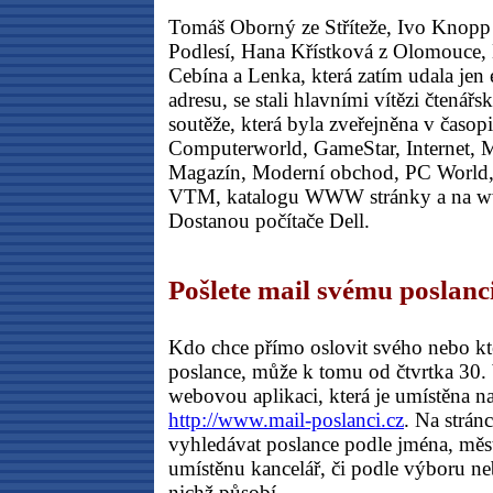
Tomáš Oborný ze Stříteže, Ivo Knopp
Podlesí, Hana Křístková z Olomouce, 
Cebína a Lenka, která zatím udala jen
adresu, se stali hlavními vítězi čtenář
soutěže, která byla zveřejněna v časo
Computerworld, GameStar, Internet, 
Magazín, Moderní obchod, PC World, 
VTM, katalogu WWW stránky a na ww
Dostanou počítače Dell.
Pošlete mail svému poslanc
Kdo chce přímo oslovit svého nebo kt
poslance, může k tomu od čtvrtka 30. 
webovou aplikaci, která je umístěna na
http://www.mail-poslanci.cz
. Na strán
vyhledávat poslance podle jména, měs
umístěnu kancelář, či podle výboru n
nichž působí.