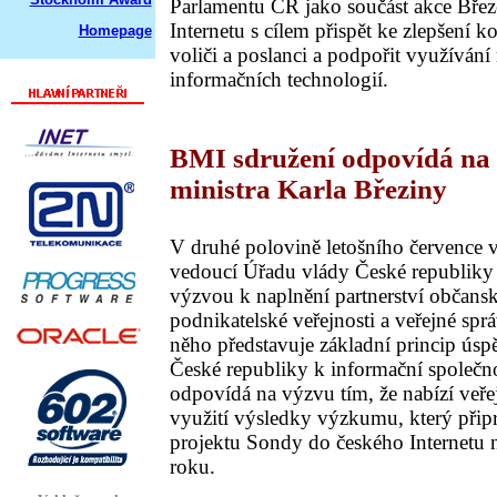
Parlamentu ČR jako součást akce Břez
Internetu s cílem přispět ke zlepšení 
Homepage
voliči a poslanci a podpořit využíván
informačních technologií.
BMI sdružení odpovídá na
ministra Karla Březiny
V druhé polovině letošního července v
vedoucí Úřadu vlády České republiky 
výzvou k naplnění partnerství občans
podnikatelské veřejnosti a veřejné sprá
něho představuje základní princip úsp
České republiky k informační společn
odpovídá na výzvu tím, že nabízí veře
využití výsledky výzkumu, který přip
projektu Sondy do českého Internetu n
roku.