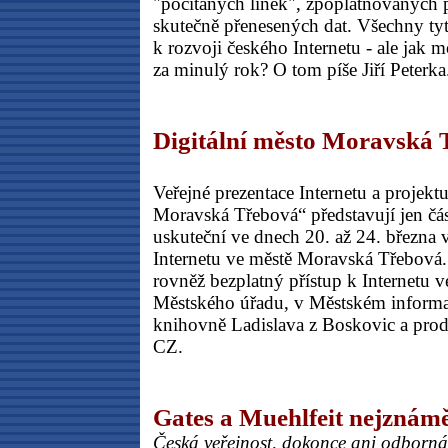
"počítaných linek", zpoplatňovaných
skutečně přenesených dat. Všechny ty
k rozvoji českého Internetu - ale jak mo
za minulý rok? O tom píše Jiří Peterka
Digitální město Moravská
Veřejné prezentace Internetu a projekt
Moravská Třebová“ představují jen část
uskuteční ve dnech 20. až 24. března
Internetu ve městě Moravská Třebová.
rovněž bezplatný přístup k Internetu v
Městského úřadu, v Městském informa
knihovně Ladislava z Boskovic a pro
CZ.
Gates a Muehlfeit nejznámě
Česká veřejnost, dokonce ani odborná,