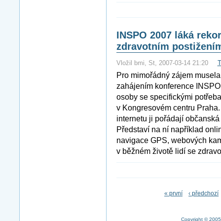
INSPO 2007 láká rekor
zdravotním postižení
Vložil bmi, St, 2007-03-14 21:20
T
Pro mimořádný zájem musela b
zahájením konference INSPO 2
osoby se specifickými potřeba
v Kongresovém centru Praha. 
internetu ji pořádají občansk
Představí na ní například onl
navigace GPS, webových kamer
v běžném životě lidí se zdrav
« první
‹ předchozí
Copyright © 2005