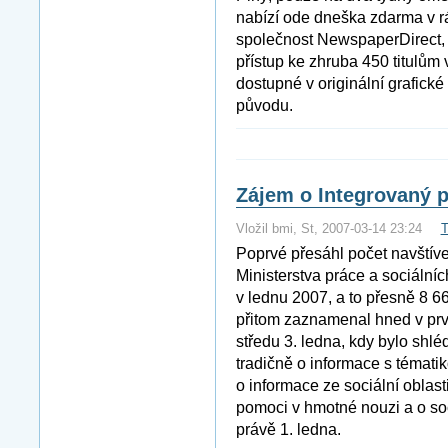
nabízí ode dneška zdarma v r
společnost NewspaperDirect, 
přístup ke zhruba 450 titulům 
dostupné v originální grafické
původu.
Zájem o Integrovaný p
Vložil bmi, St, 2007-03-14 23:24
T
Poprvé přesáhl počet navštív
Ministerstva práce a sociálníc
v lednu 2007, a to přesně 8 6
přitom zaznamenal hned v prv
středu 3. ledna, kdy bylo shlé
tradičně o informace s tématik
o informace ze sociální oblast
pomoci v hmotné nouzi a o soc
právě 1. ledna.