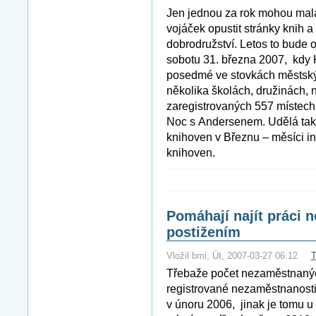
Jen jednou za rok mohou malá 
vojáček opustit stránky knih 
dobrodružství. Letos to bude 
sobotu 31. března 2007, kdy 
posedmé ve stovkách městskýc
několika školách, družinách,
zaregistrovaných 557 místech
Noc s Andersenem. Udělá tak z
knihoven v Březnu – měsíci int
knihoven.
Pomáhají najít práci
postižením
Vložil bmi, Út, 2007-03-27 06:12
T
Třebaže počet nezaměstnanýc
registrované nezaměstnanosti
v únoru 2006, jinak je tomu u