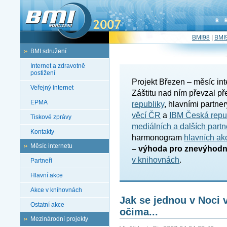
BMI98
|
BMI
BMI sdružení
Internet a zdravotně
postižení
Projekt Březen – měsíc int
Veřejný internet
Záštitu nad ním převzal p
EPMA
republiky
, hlavními partne
věcí ČR
a
IBM Česká republ
Tiskové zprávy
mediálních a dalších partn
Kontakty
harmonogram
hlavních ak
Měsíc internetu
– výhoda pro znevýhod
v knihovnách
.
Partneři
Hlavní akce
Akce v knihovnách
Jak se jednou v Noci 
Ostatní akce
očima...
Mezinárodní projekty