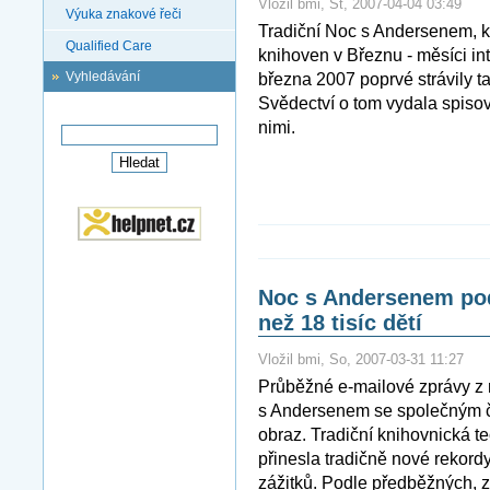
Vložil bmi, St, 2007-04-04 03:49
Výuka znakové řeči
Tradiční Noc s Andersenem, kte
Qualified Care
knihoven v Březnu - měsíci int
Vyhledávání
března 2007 poprvé strávily ta
Svědectví o tom vydala spisov
nimi.
Noc s Andersenem podl
než 18 tisíc dětí
Vložil bmi, So, 2007-03-31 11:27
Průběžné e-mailové zprávy z m
s Andersenem se společným č
obraz. Tradiční knihovnická 
přinesla tradičně nové rekord
zážitků. Podle předběžných, z