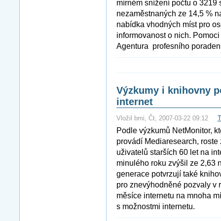
mírném snížení počtu o 3219 s
nezaměstnaných ze 14,5 % na
nabídka vhodných míst pro os
informovanost o nich. Pomoci 
Agentura profesního poradenst
Výzkumy i knihovny po
internet
Vložil bmi, Čt, 2007-03-22 09:12
T
Podle výzkumů NetMonitor, kt
provádí Mediaresearch, roste 
uživatelů starších 60 let na i
minulého roku zvýšil ze 2,63 
generace potvrzují také kniho
pro znevýhodněné pozvaly v r
měsíce internetu na mnoha mí
s možnostmi internetu.