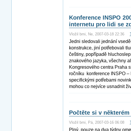
Konference INSPO 20
internetu pro lidi se 
Vložil bmi, Ne, 2007-03-18 22:36
Jedni sledovali jednání vsedě 
konstrukce, jiní potřebovali 
češtiny, popřípadě hluchoslep
znakového jazyka, všechny al
Kongresového centra Praha st
ročníku konference INSPO – I
specifickými potřebami novinky
mohou co nejvíce usnadnit živ
Počtěte si v některém
Vložil bmi, Pá, 2007-03-16 06:08
Plný, pouze na dva týdny ome