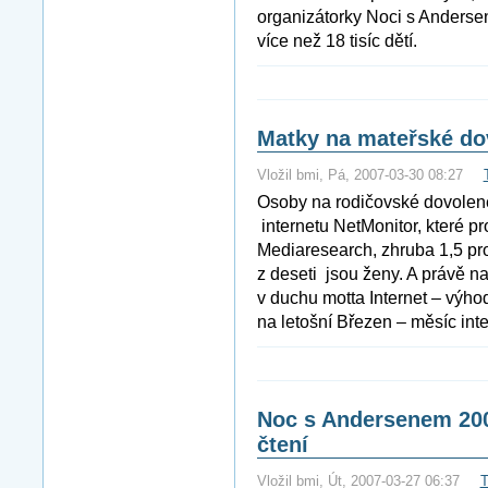
organizátorky Noci s Andersen
více než 18 tisíc dětí.
Matky na mateřské dov
Vložil bmi, Pá, 2007-03-30 08:27
Osoby na rodičovské dovolené
internetu NetMonitor, které p
Mediaresearch, zhruba 1,5 pro
z deseti jsou ženy. A právě n
v duchu motta Internet – výh
na letošní Březen – měsíc inte
Noc s Andersenem 200
čtení
Vložil bmi, Út, 2007-03-27 06:37
T